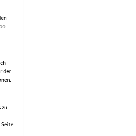
den
too
ich
r der
onen.
 zu
 Seite