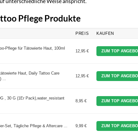
uf unterschiedliche Weise anspricht.
attoo Pflege Produkte
PREIS
KAUFEN
too-Pflege für Tätowierte Haut, 100ml
12,95 €
ZUM TOP ANGEBO
tätowierte Haut, Daily Tattoo Care
12,95 €
ZUM TOP ANGEBO
 ...
 , 30 G (1Er Pack),water_resistant
8,95 €
ZUM TOP ANGEBO
-Set, Tägliche Pflege & Aftercare ...
9,99 €
ZUM TOP ANGEBO