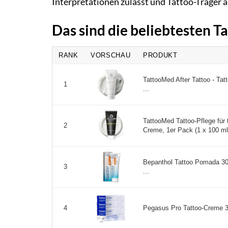
Interpretationen zulässt und Tattoo-Träger a
Das sind die beliebtesten T
RANK
VORSCHAU
PRODUKT
TattooMed After Tattoo - Tat
1
...
TattooMed Tattoo-Pflege für 
2
Creme, 1er Pack (1 x 100 ml)
Bepanthol Tattoo Pomada 30G
3
...
Pegasus Pro Tattoo-Creme 3er
4