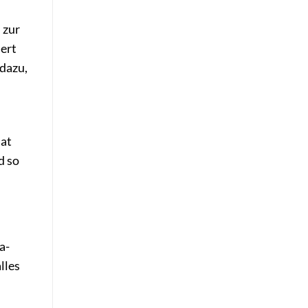
 zur
ert
dazu,
hat
d so
a-
lles