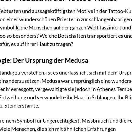
iebtesten und aussagekräftigsten Motive in der Tattoo-Ku
von einer wunderschönen Priesterin zur schlangenhaarigen
Symbolik, die Menschen auf der ganzen Welt fasziniert und
too so besonders? Welche Botschaften transportiert es un
ür, es auf ihrer Haut zu tragen?
logie: Der Ursprung der Medusa
ndig zu verstehen, ist es unerlässlich, sich mit dem Ursp
useinanderzusetzen. Medusa war ursprünglich eine wunder
der Meeresgott, vergewaltigte sie jedoch in Athenes Tempe
Entweihung und verwandelte ihr Haar in Schlangen. Ihr Bli
zu Stein erstarrte.
 einem Symbol für Ungerechtigkeit, Missbrauch und die F
viele Menschen, die sich mit ähnlichen Erfahrungen