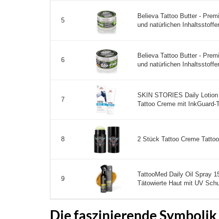
Believa Tattoo Butter - Pre
5
und natürlichen Inhaltsstoffen
Believa Tattoo Butter - Pre
6
und natürlichen Inhaltsstoffen
SKIN STORIES Daily Lotion 
7
Tattoo Creme mit InkGuard-T
2 Stück Tattoo Creme Tattoo 
8
TattooMed Daily Oil Spray 15
9
Tätowierte Haut mit UV Schu
Die faszinierende Symbolik