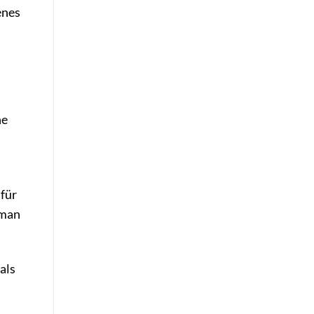
enes
ne
 für
sman
als