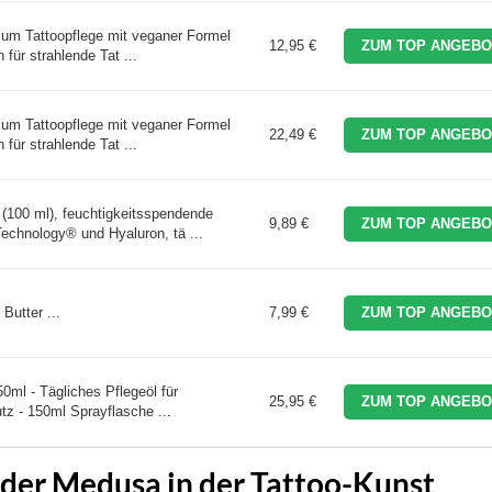
mium Tattoopflege mit veganer Formel
12,95 €
ZUM TOP ANGEBO
 für strahlende Tat ...
mium Tattoopflege mit veganer Formel
22,49 €
ZUM TOP ANGEBO
 für strahlende Tat ...
(100 ml), feuchtigkeitsspendende
9,89 €
ZUM TOP ANGEBO
echnology® und Hyaluron, tä ...
Butter ...
7,99 €
ZUM TOP ANGEBO
0ml - Tägliches Pflegeöl für
25,95 €
ZUM TOP ANGEBO
tz - 150ml Sprayflasche ...
 der Medusa in der Tattoo-Kunst