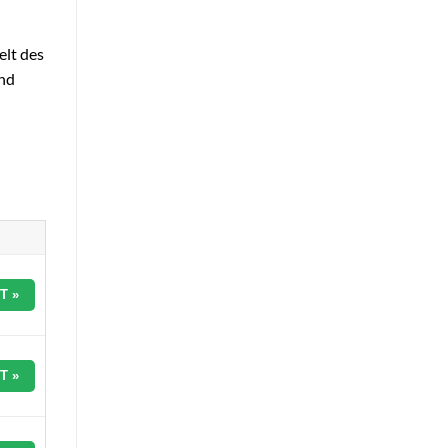
elt des
und
T »
T »