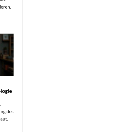
ieren.
logie
.
ung des
aut.