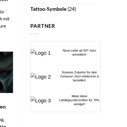
Tattoo-Symbole
(24)
für
ch mit
PARTNER
eure
Neue Liebe ab 50? Jetzt
anmelden!
Smartes Zubehör für dein
Zuhause! Jetzt entdecken &
bestellen!
Miete deine
Lieblingszeitschriften für 70%
weniger!
nen
ng,
ekte