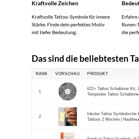
Kraftvolle Zeichen
Bedeut
Kraftvolle Tattoo-Symbole für innere
Erfahre 
Stärke. Finde dein perfektes Motiv
Runen-T
mit tiefer Bedeutung.
die perf
Das sind die beliebtesten 
RANK
VORSCHAU
PRODUKT
622+ Tattoo Schablone Kit, 
1
Temporäre Tattoo Schablonen
Inkster Tattoo Symbolische 
2
Tattoos 2 Wochen | Hautfreu
Spiritual Tattoo Symbols: A 