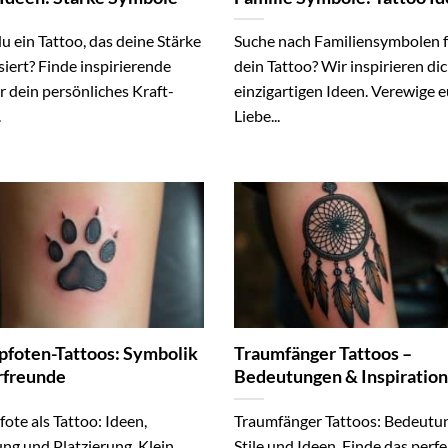
u ein Tattoo, das deine Stärke
Suche nach Familiensymbolen 
iert? Finde inspirierende
dein Tattoo? Wir inspirieren di
r dein persönliches Kraft-
einzigartigen Ideen. Verewige 
.
Liebe...
foten-Tattoos: Symbolik
Traumfänger Tattoos –
erfreunde
Bedeutungen & Inspiratio
te als Tattoo: Ideen,
Traumfänger Tattoos: Bedeutu
ng und Platzierung. Klein,
Stile und Ideen. Finde das perf