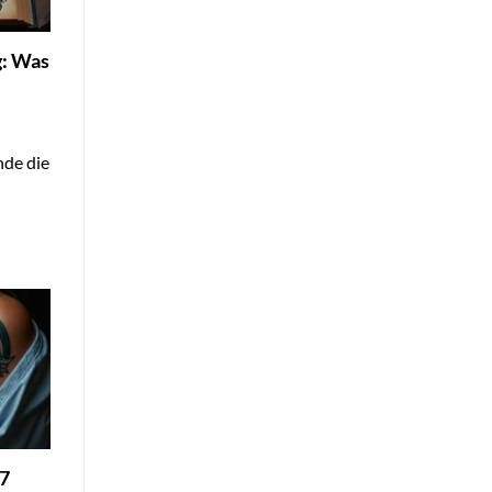
g: Was
nde die
77