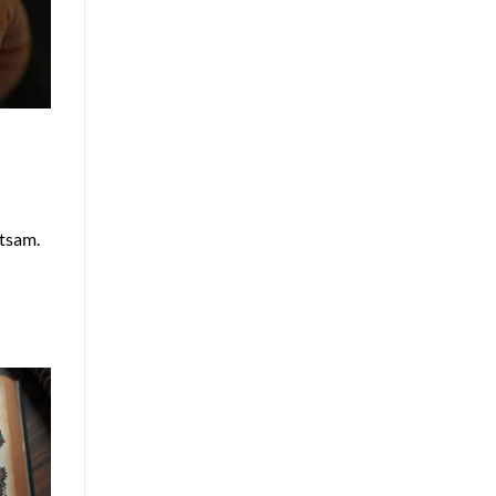
e
utsam.