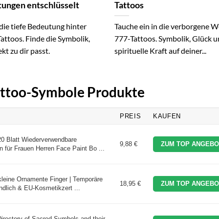
ungen entschlüsselt
Tattoos
die tiefe Bedeutung hinter
Tauche ein in die verborgene W
attoos. Finde die Symbolik,
777-Tattoos. Symbolik, Glück 
ekt zu dir passt.
spirituelle Kraft auf deiner...
Tattoo-Symbole Produkte
PREIS
KAUFEN
20 Blatt Wiederverwendbare
9,88 €
ZUM TOP ANGEBO
 für Frauen Herren Face Paint Bo ...
kleine Ornamente Finger | Temporäre
18,95 €
ZUM TOP ANGEBO
ndlich & EU-Kosmetikzert ...
Directory of Sacred Symbols and their