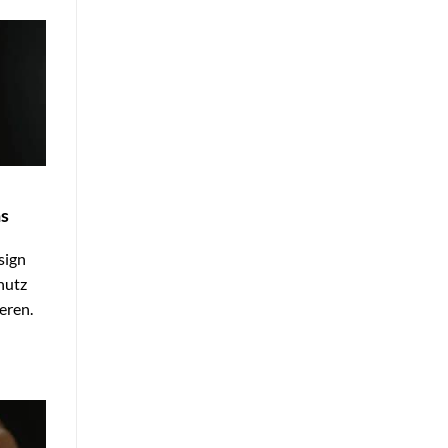
s
sign
hutz
ieren.