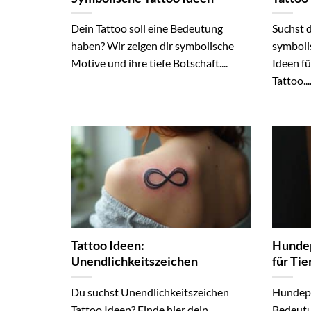
Dein Tattoo soll eine Bedeutung
Suchst d
haben? Wir zeigen dir symbolische
symbolis
Motive und ihre tiefe Botschaft....
Ideen fü
Tattoo...
Tattoo Ideen:
Hundep
Unendlichkeitszeichen
für Ti
Du suchst Unendlichkeitszeichen
Hundepfo
Tattoo Ideen? Finde hier dein
Bedeutu