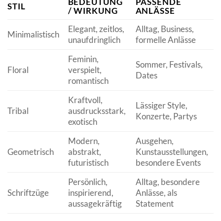
BEDEUTUNG
PASSENDE
STIL
/ WIRKUNG
ANLÄSSE
Elegant, zeitlos,
Alltag, Business,
Minimalistisch
unaufdringlich
formelle Anlässe
Feminin,
Sommer, Festivals,
Floral
verspielt,
Dates
romantisch
Kraftvoll,
Lässiger Style,
Tribal
ausdrucksstark,
Konzerte, Partys
exotisch
Modern,
Ausgehen,
Geometrisch
abstrakt,
Kunstausstellungen,
futuristisch
besondere Events
Persönlich,
Alltag, besondere
Schriftzüge
inspirierend,
Anlässe, als
aussagekräftig
Statement