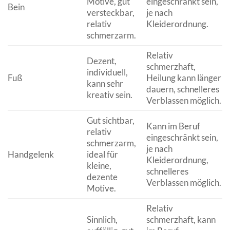
Motive, gut
eingeschränkt sein,
Bein
versteckbar,
je nach
relativ
Kleiderordnung.
schmerzarm.
Relativ
Dezent,
schmerzhaft,
individuell,
Fuß
Heilung kann länger
kann sehr
dauern, schnelleres
kreativ sein.
Verblassen möglich.
Gut sichtbar,
Kann im Beruf
relativ
eingeschränkt sein,
schmerzarm,
je nach
Handgelenk
ideal für
Kleiderordnung,
kleine,
schnelleres
dezente
Verblassen möglich.
Motive.
Relativ
Sinnlich,
schmerzhaft, kann