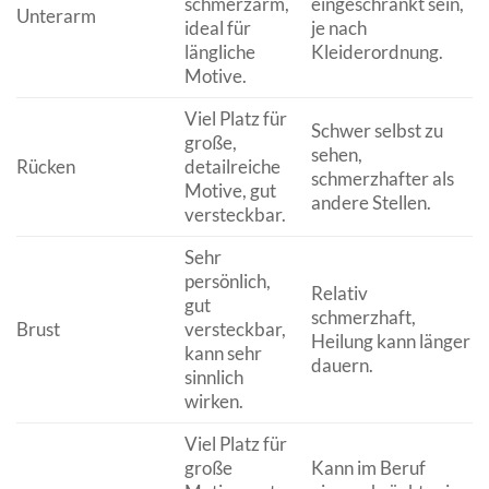
schmerzarm,
eingeschränkt sein,
Unterarm
ideal für
je nach
längliche
Kleiderordnung.
Motive.
Viel Platz für
Schwer selbst zu
große,
sehen,
Rücken
detailreiche
schmerzhafter als
Motive, gut
andere Stellen.
versteckbar.
Sehr
persönlich,
Relativ
gut
schmerzhaft,
Brust
versteckbar,
Heilung kann länger
kann sehr
dauern.
sinnlich
wirken.
Viel Platz für
große
Kann im Beruf