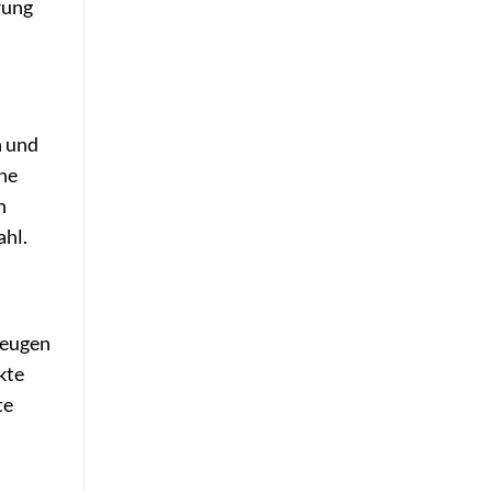
rung
n und
ine
h
ahl.
zeugen
kte
te