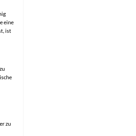
nig
e eine
, ist
zu
hische
er zu