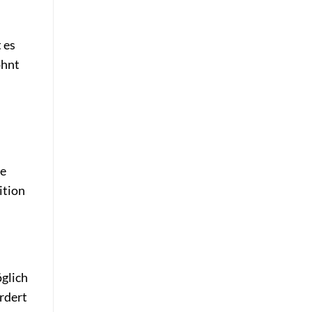
 es
ohnt
ne
ition
öglich
ordert