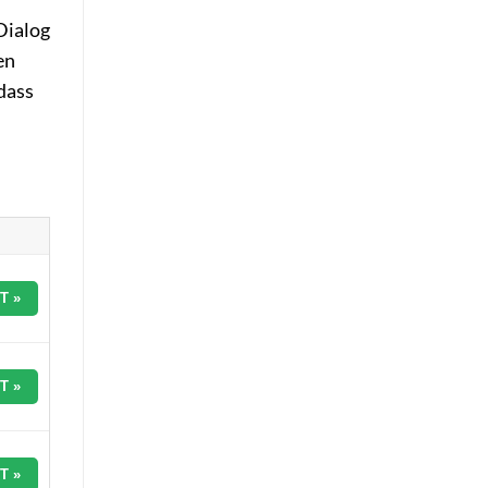
Dialog
en
 dass
T »
T »
T »