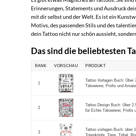
Erinnerungen, Statements und Ausdruck deiner
mit dir selbst und der Welt. Es ist ein Kunstw
Motivs, des passenden Stils und des talentie
dein Tattoo nicht nur schön aussieht, sondern
Das sind die beliebtesten 
RANK
VORSCHAU
PRODUKT
Tattoo Vorlagen Buch: Über 7
1
Tätowierer, Profis und Amateu
Tattoo Design Buch: Über 2.
2
für Echte Tätowierer, Profis 
Tattoo vorlagen Buch: über 1
3
Totenköpfe, Tiere, Tribal, Ro