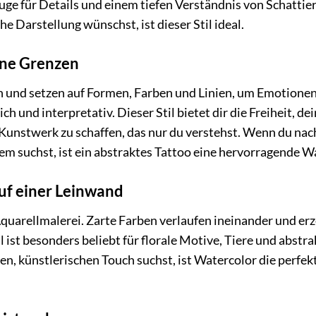
uge für Details und einem tiefen Verständnis von Schattie
e Darstellung wünschst, ist dieser Stil ideal.
hne Grenzen
 und setzen auf Formen, Farben und Linien, um Emotione
ch und interpretativ. Dieser Stil bietet dir die Freiheit, de
 Kunstwerk zu schaffen, das nur du verstehst. Wenn du nac
suchst, ist ein abstraktes Tattoo eine hervorragende W
uf einer Leinwand
quarellmalerei. Zarte Farben verlaufen ineinander und er
l ist besonders beliebt für florale Motive, Tiere und abstra
n, künstlerischen Touch suchst, ist Watercolor die perfek