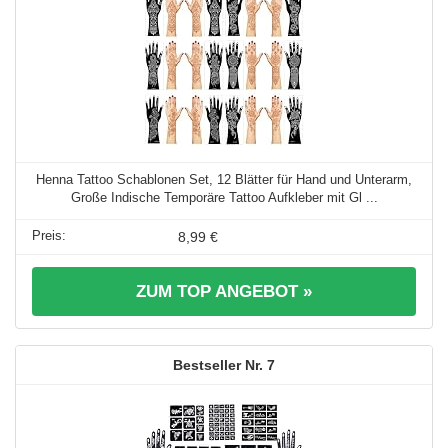
Henna Tattoo Schablonen Set, 12 Blätter für Hand und Unterarm,
Große Indische Temporäre Tattoo Aufkleber mit Gl ...
8,99 €
ZUM TOP ANGEBOT »
7