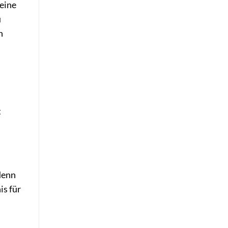
 eine
u
n
t
denn
is für