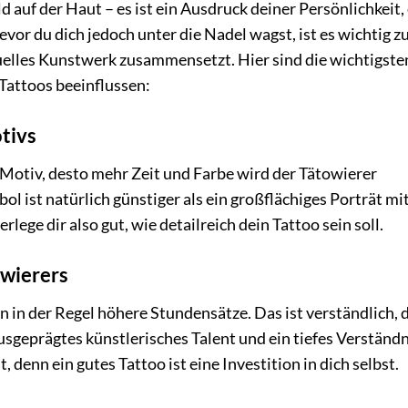
d auf der Haut – es ist ein Ausdruck deiner Persönlichkeit,
evor du dich jedoch unter die Nadel wagst, ist es wichtig z
iduelles Kunstwerk zusammensetzt. Hier sind die wichtigste
Tattoos beeinflussen:
tivs
s Motiv, desto mehr Zeit und Farbe wird der Tätowierer
ol ist natürlich günstiger als ein großflächiges Porträt mi
ege dir also gut, wie detailreich dein Tattoo sein soll.
owierers
in der Regel höhere Stundensätze. Das ist verständlich, 
usgeprägtes künstlerisches Talent und ein tiefes Verständn
, denn ein gutes Tattoo ist eine Investition in dich selbst.