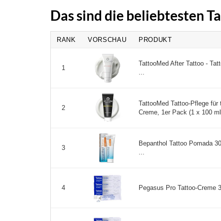
Das sind die beliebtesten T
RANK
VORSCHAU
PRODUKT
TattooMed After Tattoo - Tat
1
...
TattooMed Tattoo-Pflege für 
2
Creme, 1er Pack (1 x 100 ml)
Bepanthol Tattoo Pomada 30G
3
...
Pegasus Pro Tattoo-Creme 3er
4