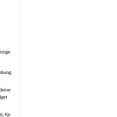
einige
ebung.
deine
dget
t, für