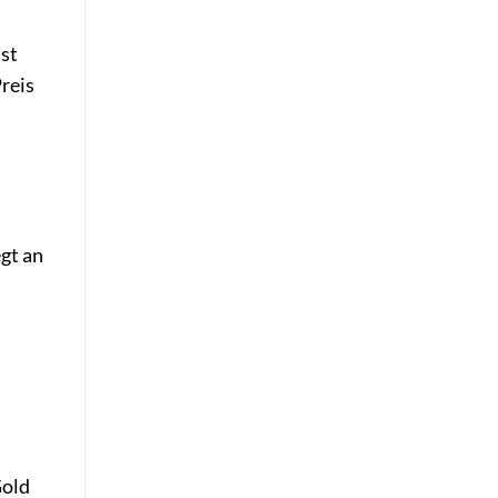
ist
reis
egt an
n
Gold