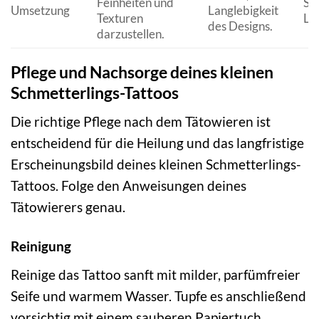
Feinheiten und
Sc
Umsetzung
Langlebigkeit
Texturen
Li
des Designs.
darzustellen.
Pflege und Nachsorge deines kleinen
Schmetterlings-Tattoos
Die richtige Pflege nach dem Tätowieren ist
entscheidend für die Heilung und das langfristige
Erscheinungsbild deines kleinen Schmetterlings-
Tattoos. Folge den Anweisungen deines
Tätowierers genau.
Reinigung
Reinige das Tattoo sanft mit milder, parfümfreier
Seife und warmem Wasser. Tupfe es anschließend
vorsichtig mit einem sauberen Papiertuch