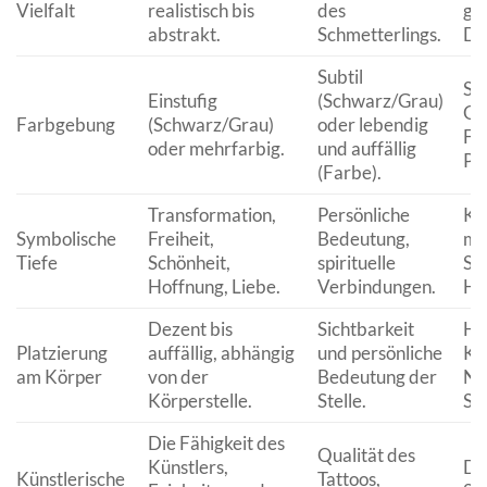
Vielfalt
realistisch bis
des
ge
abstrakt.
Schmetterlings.
Do
Subtil
Sc
Einstufig
(Schwarz/Grau)
Gr
Farbgebung
(Schwarz/Grau)
oder lebendig
Flü
oder mehrfarbig.
und auffällig
Pas
(Farbe).
Transformation,
Persönliche
Ko
Symbolische
Freiheit,
Bedeutung,
mi
Tiefe
Schönheit,
spirituelle
St
Hoffnung, Liebe.
Verbindungen.
He
Dezent bis
Sichtbarkeit
Ha
Platzierung
auffällig, abhängig
und persönliche
Kn
am Körper
von der
Bedeutung der
Na
Körperstelle.
Stelle.
Sch
Die Fähigkeit des
Qualität des
Künstlers,
De
Künstlerische
Tattoos,