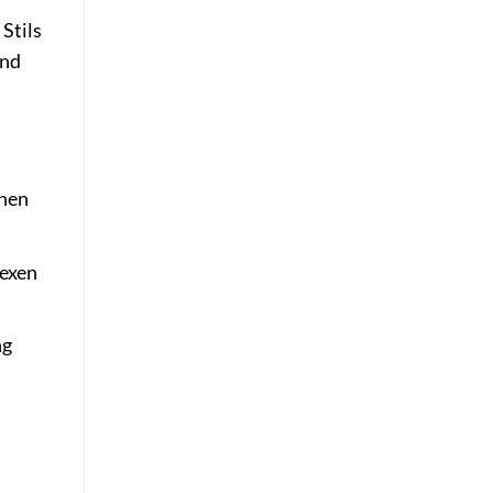
Stils
ind
enen
lexen
ng