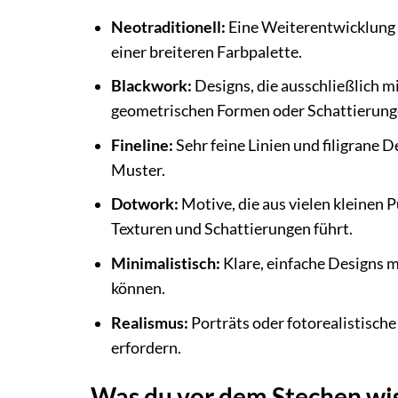
Neotraditionell:
Eine Weiterentwicklung d
einer breiteren Farbpalette.
Blackwork:
Designs, die ausschließlich m
geometrischen Formen oder Schattierung
Fineline:
Sehr feine Linien und filigrane D
Muster.
Dotwork:
Motive, die aus vielen kleinen
Texturen und Schattierungen führt.
Minimalistisch:
Klare, einfache Designs m
können.
Realismus:
Porträts oder fotorealistische
erfordern.
Was du vor dem Stechen wi