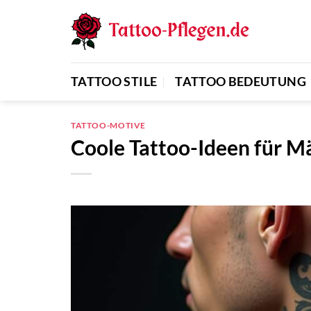
Zum
Inhalt
springen
TATTOO STILE
TATTOO BEDEUTUNG
TATTOO-MOTIVE
Coole Tattoo-Ideen für M