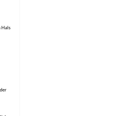
n Hals
oder