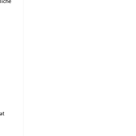
liche
at