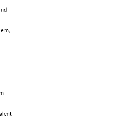
und
tern,
en
alent