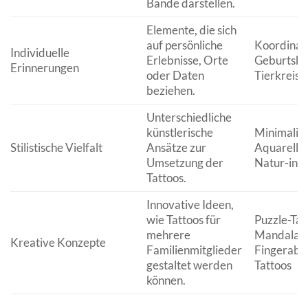
Bande darstellen.
Elemente, die sich
auf persönliche
Koordinat
Individuelle
Erlebnisse, Orte
Geburtsbl
Erinnerungen
oder Daten
Tierkreisz
beziehen.
Unterschiedliche
künstlerische
Minimalist
Stilistische Vielfalt
Ansätze zur
Aquarell, 
Umsetzung der
Natur-insp
Tattoos.
Innovative Ideen,
wie Tattoos für
Puzzle-Tat
mehrere
Mandalas,
Kreative Konzepte
Familienmitglieder
Fingerabd
gestaltet werden
Tattoos
können.