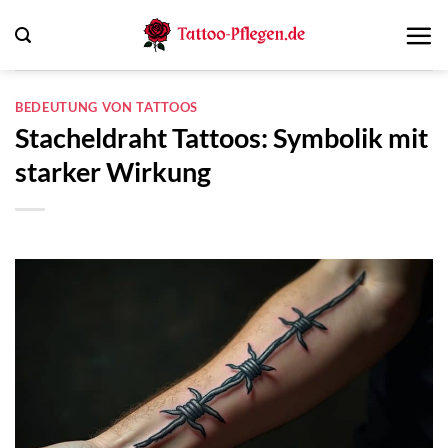
Zum
Inhalt
springen
BEDEUTUNG VON TATTOOS
Stacheldraht Tattoos: Symbolik mit
starker Wirkung