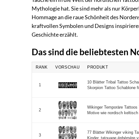
Mythologie hat. Sie sind mehr als nur Körper
Hommage an die raue Schönheit des Nordens 
kraftvollen Symbolen und Designs inspirieren
Geschichte erzählt.
Das sind die beliebtesten 
RANK
VORSCHAU
PRODUKT
10 Blätter Tribal Tattoo Sch
1
Skorpion Tattoo Schablone fü
Wikinger Temporäre Tattoos 
2
Motive wie nordisch keltisch 
77 Blätter Wikinger viking T
3
Kinder, tatouage éphémère vik