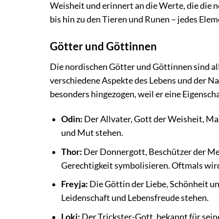
Weisheit und erinnert an die Werte, die die
bis hin zu den Tieren und Runen – jedes Elem
Götter und Göttinnen
Die nordischen Götter und Göttinnen sind all
verschiedene Aspekte des Lebens und der Nat
besonders hingezogen, weil er eine Eigenschaf
Odin:
Der Allvater, Gott der Weisheit, Ma
und Mut stehen.
Thor:
Der Donnergott, Beschützer der Men
Gerechtigkeit symbolisieren. Oftmals wir
Freyja:
Die Göttin der Liebe, Schönheit un
Leidenschaft und Lebensfreude stehen.
Loki:
Der Trickster-Gott, bekannt für sein