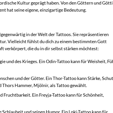
 nordische Kultur geprägt haben. Von den Göttern und Gött
ent hat seine eigene, einzigartige Bedeutung.
gegenwärtig in der Welt der Tattoos. Sie repräsentieren
ur. Vielleicht fühlst du dich zu einem bestimmten Gott
t verkörpert, die du in dir selbst stärken möchtest:
gie und des Krieges. Ein Odin-Tattoo kann für Weisheit, F
schen und der Götter. Ein Thor-Tattoo kann Stärke, Schu
d Thors Hammer, Mjölnir, als Tattoo gewählt.
d Fruchtbarkeit. Ein Freyja-Tattoo kann für Schönheit,
e Schlauheit und seinen Humor. Ein Loki-Tattoo kann für