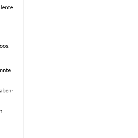
alente
toos.
annte
Raben-
n