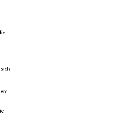
die
 sich
 dem
ie