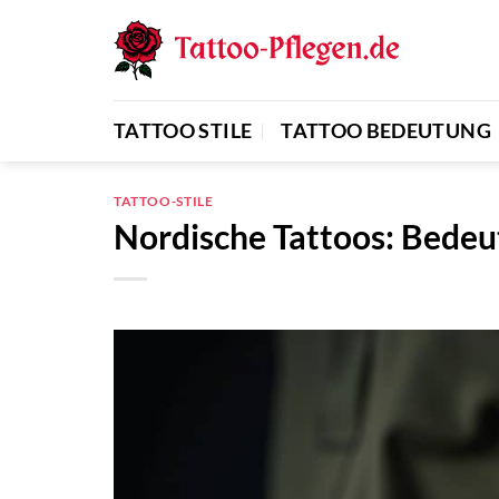
Zum
Inhalt
springen
TATTOO STILE
TATTOO BEDEUTUNG
TATTOO-STILE
Nordische Tattoos: Bedeu