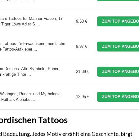
räre Tattoos für Männer Frauen, 17
9,50 €
ZUM TOP ANGEBO
 Tiger Löwe Adler S ...
er-Tattoos für Erwachsene, nordische
9,97 €
ZUM TOP ANGEBO
e Tattoo-Aufkleber ...
oo-Designs: Alte Symbole, Runen,
21,39 €
ZUM TOP ANGEBO
 kräftige Tinte ...
 Wikinger-, Runen- und Mythologie-
12,95 €
ZUM TOP ANGEBO
 Futhark Alphabet ...
ordischen Tattoos
d Bedeutung. Jedes Motiv erzählt eine Geschichte, birgt